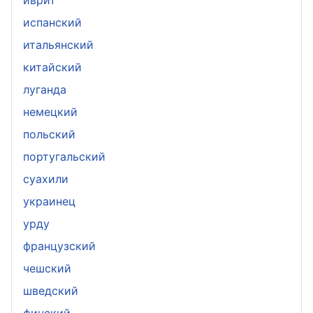
испанский
итальянский
китайский
луганда
немецкий
польский
португальский
суахили
украинец
урду
французский
чешский
шведский
финский