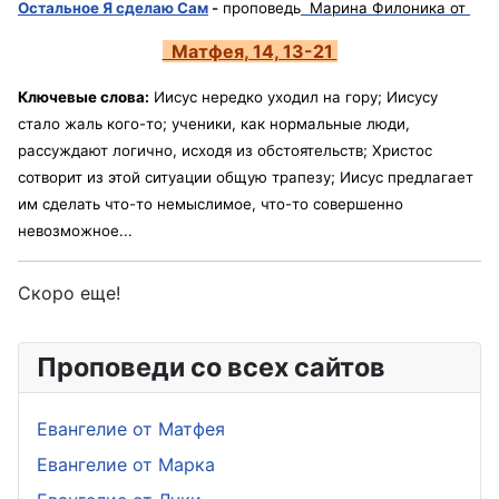
Остальное Я сделаю Сам
-
п
роповедь
Марина Филоникa
от
Матфея
, 14, 13-21
Ключевые слова:
Иисус нередко уходил на гору; Иисусу
стало жаль кого-то; yченики, как нормальные люди,
рассуждают логично, исходя из обстоятельств; Христос
сотворит из этой ситуации общую трапезу; Иисус предлагает
им сделать что-то немыслимое, что-то совершенно
невозможное...
Скоро еще
!
Проповеди со всех сайтов
Евангелие от Матфея
Евангелие от Марка