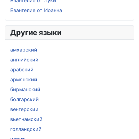
Евангелие от Луки
Евангелие от Иоанна
Другие языки
амхарский
aнглийский
арабский
армянский
бирманский
болгарский
венгерскии
вьетнамский
голландский
иврит