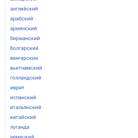
aнглийский
арабский
армянский
бирманский
болгарский
венгерскии
вьетнамский
голландский
иврит
испанский
итальянский
китайский
луганда
немецкий