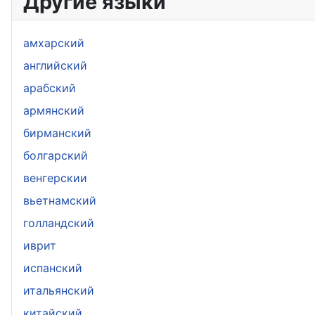
Другие языки
амхарский
aнглийский
арабский
армянский
бирманский
болгарский
венгерскии
вьетнамский
голландский
иврит
испанский
итальянский
китайский