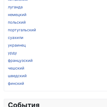
луганда
немецкий
польский
португальский
суахили
украинец
урду
французский
чешский
шведский
финский
События