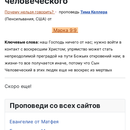
человеческого
Почему нельзя говорить?
-
п
роповедь
Тимa Келлерa
(
Пенсильвания, США
)
от
Марка 9:9
Ключевые слова:
н
аш Господь ничего от нас; нужно войти в
контакт с воскресшим Христом; упрямство может стать
непреодолимой преградой на пути Божьих откровений нам; в
жизни-то все получается иначе, потому что Сын
Человеческий в этих людях еще не воскрес из мертвых
Скоро еще
!
Проповеди со всех сайтов
Евангелие от Матфея