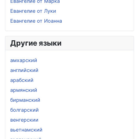
Евангелие от Марка
Евангелие от Луки
Евангелие от Иоанна
Другие языки
амхарский
aнглийский
арабский
армянский
бирманский
болгарский
венгерскии
вьетнамский