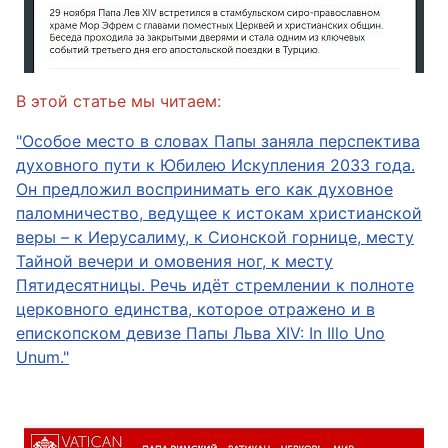
В этой статье мы читаем:
"Особое место в словах Папы заняла перспектива
духовного пути к Юбилею Искупления 2033 года.
Он предложил воспринимать его как духовное
паломничество, ведущее к истокам христианской
веры – к Иерусалиму, к Сионской горнице, месту
Тайной вечери и омовения ног, к месту
Пятидесятницы. Речь идёт стремлении к полноте
церковного единства, которое отражено и в
епископском девизе Папы Льва XIV: In Illo Uno
Unum."